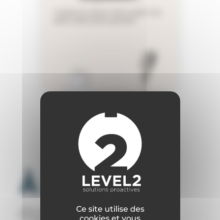
À lire
également
Ce site utilise des
cookies et vous