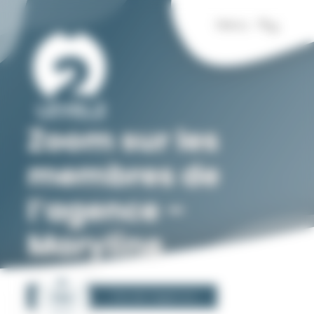
Panneau de gestion des cookies
Menu
Zoom sur les
membres de
l’agence –
Maryline
10
Vie de l'agence
Sep
2024