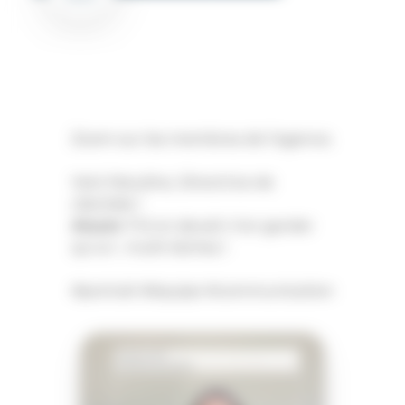
Zoom sur les membres de l’agence.
Voici Maryline, Directrice de
clientèle !
Atouts ?
Si on devait n’en garder
qu’un : multi-tâches !
#portrait
#équipe
#communication