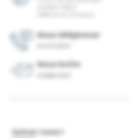
Antélios II Bat E
13290 Aix-en-Provence
Nous téléphoner
04 91 31 36 67
Nous écrire
info@level2.fr
Suivez-nous !