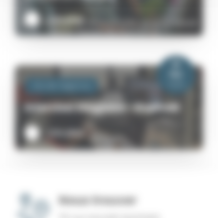
Lire plus
20
Mar
2026
Vie de l'agence
Interview stagiaire – Raphaël
Lire plus
Nous trouver
75 rue marcelin berthelot