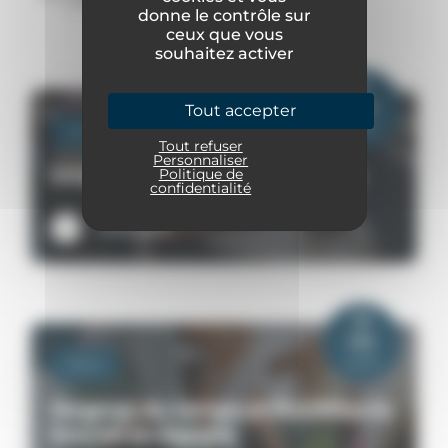
donne le contrôle sur
ceux que vous
souhaitez activer
01
Juin
Tout accepter
2026
Vie de l'agence
Tout refuser
Personnaliser
Interview stagiaire – Lorenzo
Politique de
confidentialité
Lire plus
05
Mai
2026
Tech
Gagnez du temps et fluidifiez le
travail en équipe