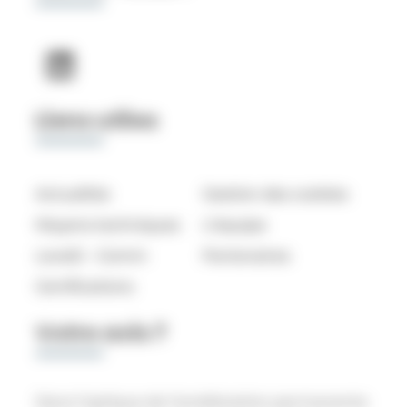
Liens utiles
Actualités
Gestion des cookies
Moyens techniques
L’équipe
Level2 – Comm
Partenaires
Certifications
Votre avis ?
Dans l’optique de l’amélioration permanente