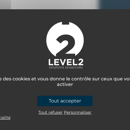
ise des cookies et vous donne le contrôle sur ceux que v
activer
Tout accepter
Tout refuser
Personnaliser
ialité
05
Mai